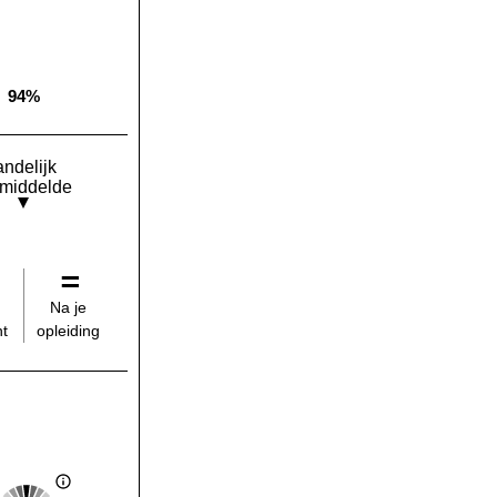
94%
Landelijk gemiddelde:
andelijk
middelde
Na je
opleiding
t
Score: 3 van 5