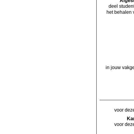
Af­ge
deel student
het behalen 
in jouw vakge
voor deze
Kan
voor deze