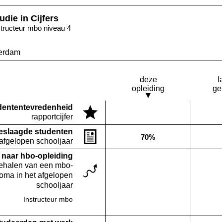
udie in Cijfers
structeur mbo niveau 4
erdam
deze
l
opleiding
ge
denten­tevredenheid
Deze opleiding:
rapportcijfer
Geen waarde bekend
eslaagde studenten
70%
Deze opleiding:
 afgelopen schooljaar
naar hbo-opleiding
behalen van een mbo-
loma in het afgelopen
schooljaar
Instructeur mbo
Deze opleiding:
Geen waarde bekend