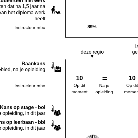
studeerden met werk
en dat na 1,5 jaar na
van het diploma werk
heeft
89%
Instructeur mbo
Deze opleiding:
l
deze regio
ge
Baankans
bied, na je opleiding
10
10
Na je
Op dit
Op dit
Instructeur mbo
opleiding
moment
momen
Kans op stage - bol
 opleiding, in dit jaar
s op leerbaan - bbl
 opleiding, in dit jaar
Score: 3 van 5