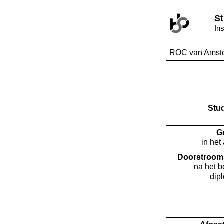
St
In
ROC van Amst
Stu
G
in het
Doorstroom 
na het 
dip