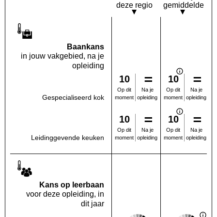
deze regio
gemiddelde
Baankans
in jouw vakgebied, na je
opleiding
10
10
Na je
Na je
Op dit
Op dit
Gespecialiseerd kok
opleiding
opleiding
moment
moment
10
10
Na je
Na je
Op dit
Op dit
Leidinggevende keuken
opleiding
opleiding
moment
moment
Kans op leerbaan
voor deze opleiding, in
dit jaar
Score: 4 van 5
Score: 4 van 