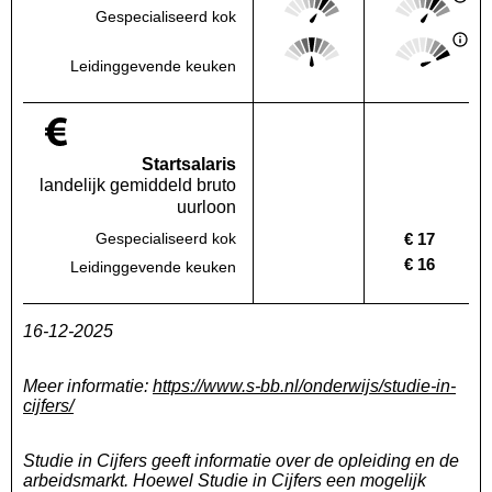
Gespecialiseerd kok
Deze regio:
Landelijk
Score: 3 van 5
Score: 5 van 
Deze regio:
Landelijk
Leidinggevende keuken
Startsalaris
landelijk gemiddeld bruto
uurloon
€ 17
Gespecialiseerd kok
Deze regio:
Geen waarde bekend
Landelijk
€ 16
Leidinggevende keuken
Deze regio:
Geen waarde bekend
Landelijk
16-12-2025
Meer informatie:
https://www.s-bb.nl/onderwijs/studie-in-
cijfers/
Studie in Cijfers geeft informatie over de opleiding en de
arbeidsmarkt. Hoewel Studie in Cijfers een mogelijk