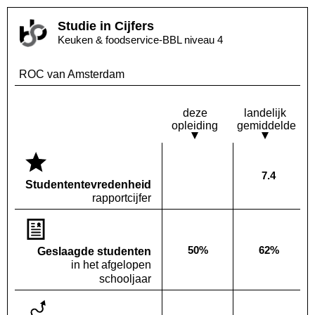
Studie in Cijfers
Keuken & foodservice-BBL niveau 4
ROC van Amsterdam
deze
landelijk
opleiding
gemiddelde
7.4
Deze opleiding:
Landelijk
Geen waarde bekend
Studenten­tevredenheid
rapportcijfer
50%
62%
Geslaagde studenten
Deze opleiding:
Landelijk
in het afgelopen
schooljaar