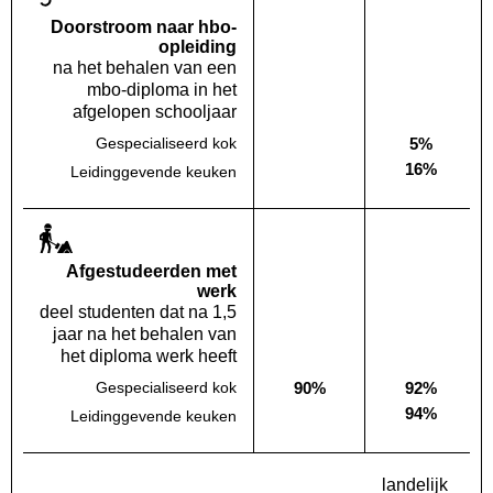
Doorstroom naar hbo-
opleiding
na het behalen van een
mbo-diploma in het
afgelopen schooljaar
5%
Gespecialiseerd kok
Deze opleiding:
Geen waarde bekend
Landelijk
16%
Leidinggevende keuken
Deze opleiding:
Geen waarde bekend
Landelijk
Af­gestudeerden met
werk
deel studenten dat na 1,5
jaar na het behalen van
het diploma werk heeft
90%
92%
Gespecialiseerd kok
Deze opleiding:
Landelijk
94%
Leidinggevende keuken
Deze opleiding:
Geen waarde bekend
Landelijk
landelijk