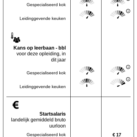
Gespecialiseerd kok
Deze regio:
Landelijk
Score: 4 van 5
Score: 4 van 
Deze regio:
Landelijk
Leidinggevende keuken
Kans op leerbaan - bbl
voor deze opleiding, in
dit jaar
Score: 4 van 5
Score: 4 van 
Gespecialiseerd kok
Deze regio:
Landelijk
Score: 3 van 5
Score: 5 van 
Deze regio:
Landelijk
Leidinggevende keuken
Startsalaris
landelijk gemiddeld bruto
uurloon
€ 17
Gespecialiseerd kok