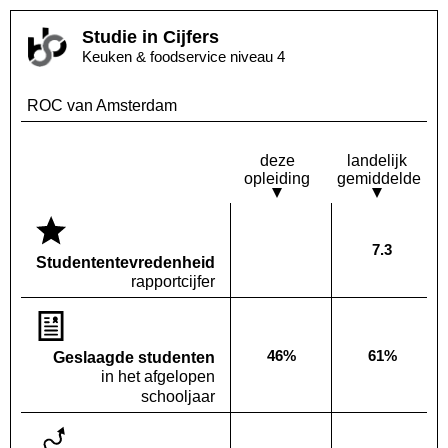
Studie in Cijfers
Keuken & foodservice niveau 4
ROC van Amsterdam
deze
landelijk
opleiding
gemiddelde
7.3
Deze opleiding:
Landelijk
Geen waarde bekend
Studenten­tevredenheid
rapportcijfer
46%
61%
Geslaagde studenten
Deze opleiding:
Landelijk
in het afgelopen
schooljaar