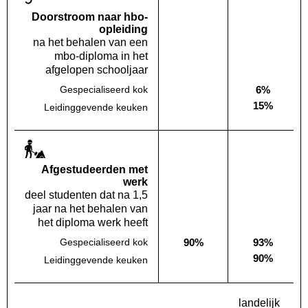
Doorstroom naar hbo-
opleiding
na het behalen van een
mbo-diploma in het
afgelopen schooljaar
6%
Gespecialiseerd kok
Deze opleiding:
Geen waarde bekend
Landelijk
15%
Leidinggevende keuken
Deze opleiding:
Geen waarde bekend
Landelijk
Af­gestudeerden met
werk
deel studenten dat na 1,5
jaar na het behalen van
het diploma werk heeft
90%
93%
Gespecialiseerd kok
Deze opleiding:
Landelijk
90%
Leidinggevende keuken
Deze opleiding:
Geen waarde bekend
Landelijk
landelijk