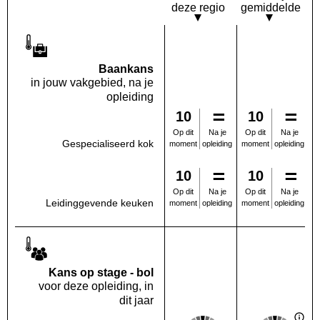
deze regio
gemiddelde
Baankans
in jouw vakgebied, na je
opleiding
10
10
Na je
Na je
Op dit
Op dit
Gespecialiseerd kok
opleiding
opleiding
moment
moment
10
10
Na je
Na je
Op dit
Op dit
Leidinggevende keuken
opleiding
opleiding
moment
moment
Kans op stage - bol
voor deze opleiding, in
dit jaar
Score: 3 van 5
Score: 3 van 