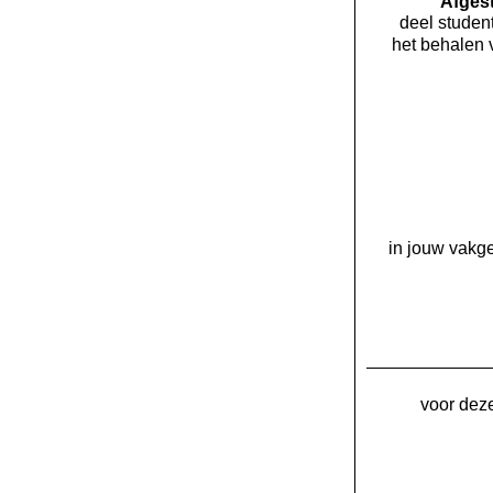
Af­ge
deel student
het behalen 
in jouw vakge
voor deze