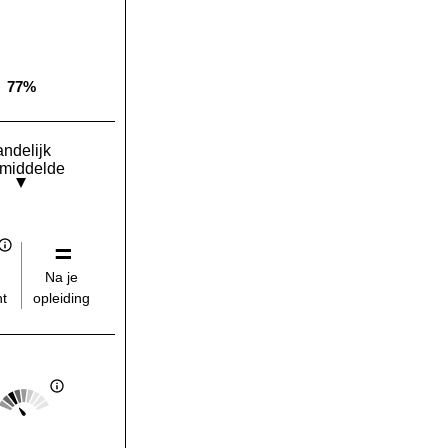
77%
Landelijk gemiddelde:
andelijk
middelde
Na je
opleiding
t
Score: 2 van 5
Landelijk gemiddelde: