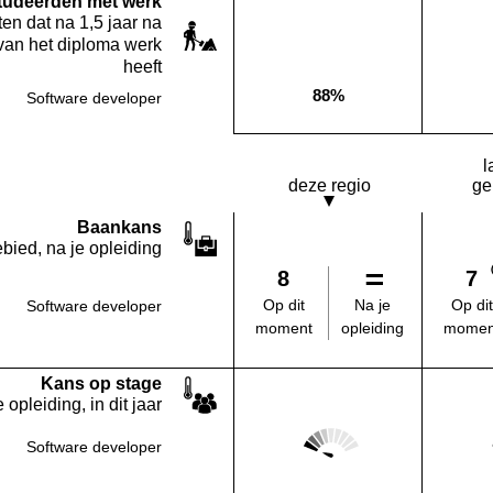
studeerden met werk
en dat na 1,5 jaar na
van het diploma werk
heeft
88%
Software developer
Deze opleiding:
l
deze regio
ge
Baankans
bied, na je opleiding
8
7
Na je
Op dit
Op dit
Software developer
opleiding
moment
momen
Kans op stage
 opleiding, in dit jaar
Score: 1 van 5
Software developer
Deze regio: