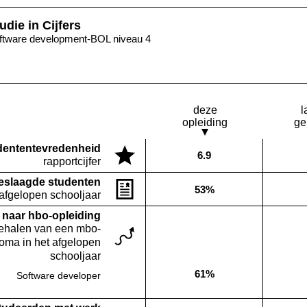
udie in Cijfers
ftware development-BOL niveau 4
deze
l
opleiding
ge
denten­tevredenheid
6.9
Deze opleiding:
rapportcijfer
eslaagde studenten
53%
Deze opleiding:
 afgelopen schooljaar
naar hbo-opleiding
behalen van een mbo-
loma in het afgelopen
schooljaar
61%
Software developer
Deze opleiding: