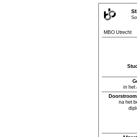
St
So
MBO Utrecht
Stu
G
in het
Doorstroom 
na het 
dip