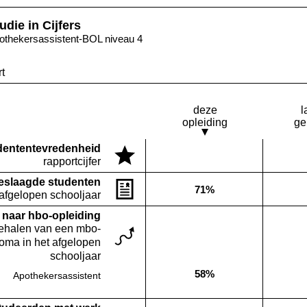
udie in Cijfers
othekersassistent-BOL niveau 4
t
deze
l
opleiding
ge
denten­tevredenheid
Deze opleiding:
rapportcijfer
Geen waarde bekend
eslaagde studenten
71%
Deze opleiding:
 afgelopen schooljaar
naar hbo-opleiding
behalen van een mbo-
loma in het afgelopen
schooljaar
58%
Apothekersassistent
Deze opleiding: