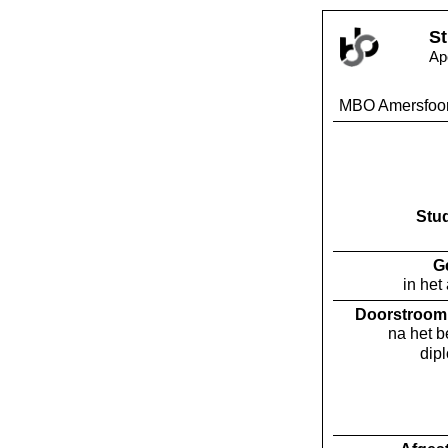
St
Ap
MBO Amersfoor
Stu
G
in het
Doorstroom 
na het 
dip