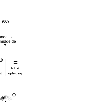
90%
Landelijk gemiddelde:
andelijk
middelde
Na je
opleiding
t
Score: 2 van 5
Landelijk gemiddelde: