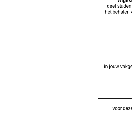
Af­ge
deel student
het behalen 
in jouw vakge
voor deze