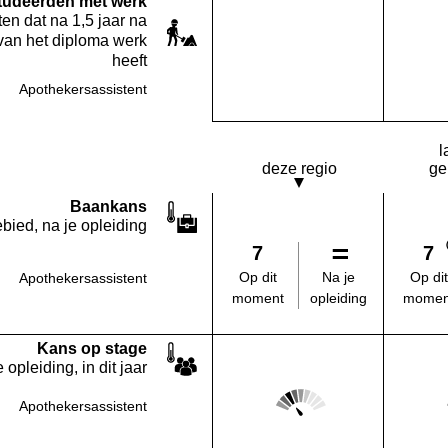
studeerden met werk
en dat na 1,5 jaar na
van het diploma werk
heeft
Apothekersassistent
Deze opleiding:
Geen waarde bekend
l
deze regio
ge
Baankans
bied, na je opleiding
7
7
Na je
Op dit
Op dit
Apothekersassistent
opleiding
moment
momen
Kans op stage
 opleiding, in dit jaar
Score: 2 van 5
Apothekersassistent
Deze regio: