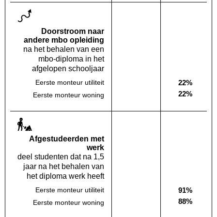
Doorstroom naar
andere mbo opleiding
na het behalen van een
mbo-diploma in het
afgelopen schooljaar
22%
Eerste monteur utiliteit
Deze opleiding:
Geen waarde bekend
Landelijk
22%
Eerste monteur woning
Deze opleiding:
Geen waarde bekend
Landelijk
Af­gestudeerden met
werk
deel studenten dat na 1,5
jaar na het behalen van
het diploma werk heeft
91%
Eerste monteur utiliteit
Deze opleiding:
Geen waarde bekend
Landelijk
88%
Eerste monteur woning
Deze opleiding:
Geen waarde bekend
Landelijk