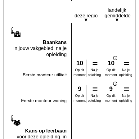
landelijk
deze regio
gemiddelde
Baankans
in jouw vakgebied, na je
opleiding
10
10
Na je
Na je
Op dit
Op dit
Eerste monteur utiliteit
opleiding
opleiding
moment
moment
9
9
Na je
Na je
Op dit
Op dit
Eerste monteur woning
opleiding
opleiding
moment
moment
Kans op leerbaan
voor deze opleiding, in