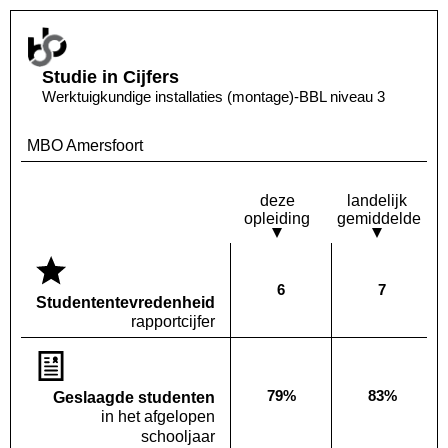
Studie in Cijfers
Werktuigkundige installaties (montage)-BBL niveau 3
MBO Amersfoort
deze
landelijk
opleiding
gemiddelde
6
7
Deze opleiding:
Landelijk
Studenten­tevredenheid
rapportcijfer
79%
83%
Geslaagde studenten
Deze opleiding:
Landelijk
in het afgelopen
schooljaar