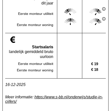
dit jaar
Score: 2 van 5
Score: 4 van 
Eerste monteur utiliteit
Deze regio:
Landelijk
Score: 3 van 5
Score: 4 van 
Deze regio:
Landelijk
Eerste monteur woning
Startsalaris
landelijk gemiddeld bruto
uurloon
€ 19
Eerste monteur utiliteit
Deze regio:
Geen waarde bekend
Landelijk
€ 18
Eerste monteur woning
Deze regio:
Geen waarde bekend
Landelijk
16-12-2025
Meer informatie:
https://www.s-bb.nl/onderwijs/studie-in-
cijfers/