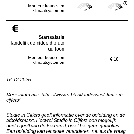
Score: 5 van 5
Score: 5 van 
Monteur koude- en
Deze regio:
Landelijk
klimaatsystemen
Startsalaris
landelijk gemiddeld bruto
uurloon
Monteur koude- en
€ 18
Deze regio:
Geen waarde bekend
Landelijk
klimaatsystemen
16-12-2025
Meer informatie:
https://www.s-bb.nl/onderwijs/studie-in-
cijfers/
Studie in Cijfers geeft informatie over de opleiding en de
arbeidsmarkt. Hoewel Studie in Cijfers een mogelijk
beeld geeft van de toekomst, geeft het geen garanties.
Een opleiding kan tenslotte veranderen, net als de vraag