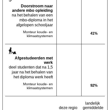
Doorstroom naar
andere mbo opleiding
na het behalen van een
mbo-diploma in het
afgelopen schooljaar
Monteur koude- en
41%
Deze opleiding:
Geen waarde bekend
Landelijk
klimaatsystemen
Af­gestudeerden met
werk
deel studenten dat na 1,5
jaar na het behalen van
het diploma werk heeft
Monteur koude- en
92%
Deze opleiding:
Geen waarde bekend
Landelijk
klimaatsystemen
landelijk
deze regio
gemiddelde