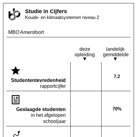
Studie in Cijfers
Koude- en klimaatsystemen niveau 2
MBO Amersfoort
deze
landelijk
opleiding
gemiddelde
7.2
Deze opleiding:
Landelijk
Geen waarde bekend
Studenten­tevredenheid
rapportcijfer
70%
Geslaagde studenten
Deze opleiding:
Geen waarde bekend
Landelijk
in het afgelopen
schooljaar