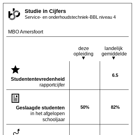
Studie in Cijfers
Service- en onderhoudstechniek-BBL niveau 4
MBO Amersfoort
deze
landelijk
opleiding
gemiddelde
6.5
Deze opleiding:
Landelijk
Geen waarde bekend
Studenten­tevredenheid
rapportcijfer
50%
82%
Geslaagde studenten
Deze opleiding:
Landelijk
in het afgelopen
schooljaar