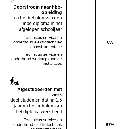
Doorstroom naar hbo-
opleiding
na het behalen van een
mbo-diploma in het
afgelopen schooljaar
Technicus service en
6%
onderhoud elektrotechniek
Deze opleiding:
Geen waarde bekend
Landelijk
en instrumentatie
Technicus service en
onderhoud werktuigkundige
Deze opleiding:
Geen waarde bekend
Landelijk
Geen waa
installaties
Af­gestudeerden met
werk
deel studenten dat na 1,5
jaar na het behalen van
het diploma werk heeft
Technicus service en
97%
onderhoud elektrotechniek
Deze opleiding:
Geen waarde bekend
Landelijk