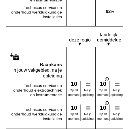
en instrumentatie
Technicus service en
92%
onderhoud werktuigkundige
Deze opleiding:
Geen waarde bekend
Landelijk
installaties
landelijk
deze regio
gemiddelde
Baankans
in jouw vakgebied, na je
opleiding
10
10
Technicus service en
onderhoud elektrotechniek
Na je
Na je
Op dit
Op dit
en instrumentatie
opleiding
opleiding
moment
moment
10
10
Technicus service en
onderhoud werktuigkundige
Na je
Na je
Op dit
Op dit
installaties
opleiding
opleiding
moment
moment