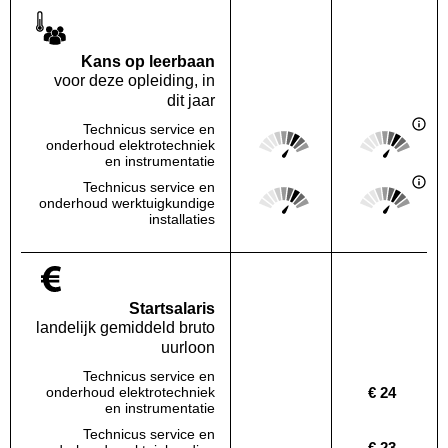
Kans op leerbaan
voor deze opleiding, in
dit jaar
Technicus service en
Score: 4 van 5
Score: 4 van 
onderhoud elektrotechniek
Deze regio:
Landelijk
en instrumentatie
Technicus service en
Score: 4 van 5
Score: 4 van 
onderhoud werktuigkundige
Deze regio:
Landelijk
installaties
Startsalaris
landelijk gemiddeld bruto
uurloon
Technicus service en
€ 24
onderhoud elektrotechniek
Deze regio:
Geen waarde bekend
Landelijk
en instrumentatie
Technicus service en
€ 23