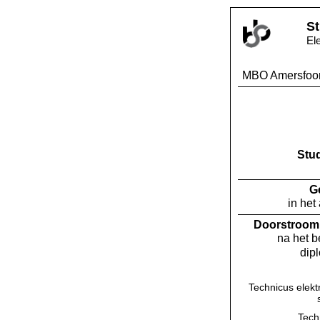
St
El
MBO Amersfoor
Stu
G
in het
Doorstroom 
na het 
dip
Technicus elekt
Tech