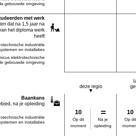
Deze opleiding:
Geen waarde bekend
in de gebouwde omgeving
studeerden met werk
en dat na 1,5 jaar na
van het diploma werk
heeft
rotechnische industriële
Deze opleiding:
Geen waarde bekend
systemen en installaties
nicus elektrotechnische
Deze opleiding:
Geen waarde bekend
in de gebouwde omgeving
l
deze regio
ge
Baankans
bied, na je opleiding
10
10
rotechnische industriële
Na je
Op dit
Op dit
systemen en installaties
opleiding
moment
momen