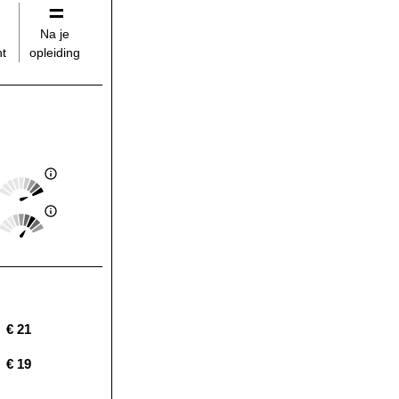
Na je
opleiding
t
Score: 5 van 5
Landelijk gemiddelde:
Score: 4 van 5
Landelijk gemiddelde:
€ 21
Landelijk gemiddelde:
€ 19
Landelijk gemiddelde: