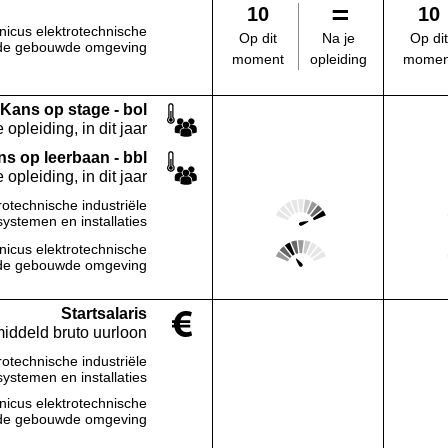
10
10
nicus elektrotechnische
Na je
Op dit
Op dit
in de gebouwde omgeving
opleiding
moment
momen
Kans op stage - bol
 opleiding, in dit jaar
s op leerbaan - bbl
 opleiding, in dit jaar
Score: 5 van 5
rotechnische industriële
Deze regio:
systemen en installaties
Score: 2 van 5
nicus elektrotechnische
Deze regio:
in de gebouwde omgeving
Startsalaris
middeld bruto uurloon
rotechnische industriële
Deze regio:
Geen waarde bekend
systemen en installaties
nicus elektrotechnische
Deze regio:
Geen waarde bekend
in de gebouwde omgeving