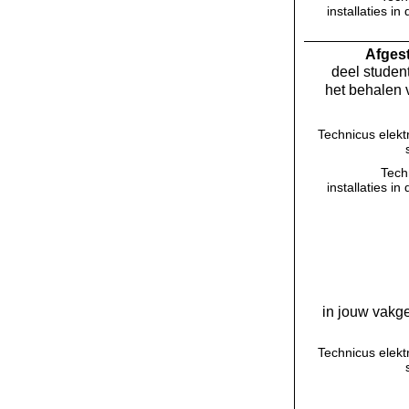
installaties 
Af­ge
deel student
het behalen 
Technicus elekt
Tech
installaties 
in jouw vakge
Technicus elekt