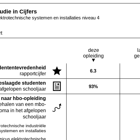
udie in Cijfers
ektrotechnische systemen en installaties niveau 4
t
deze
l
opleiding
ge
denten­tevredenheid
6.3
Deze opleiding:
rapportcijfer
eslaagde studenten
93%
Deze opleiding:
 afgelopen schooljaar
naar hbo-opleiding
behalen van een mbo-
loma in het afgelopen
schooljaar
rotechnische industriële
Deze opleiding:
Geen waarde bekend
systemen en installaties
nicus elektrotechnische