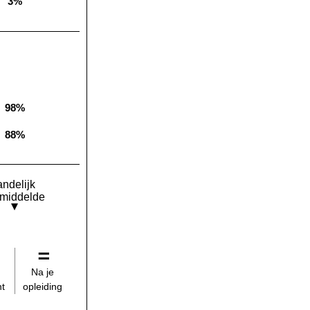
3%
Landelijk gemiddelde:
98%
Landelijk gemiddelde:
88%
Landelijk gemiddelde:
andelijk
middelde
Na je
opleiding
t