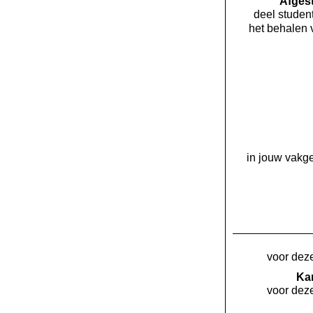
Af­ge
deel student
het behalen 
in jouw vakge
voor deze
Kan
voor deze