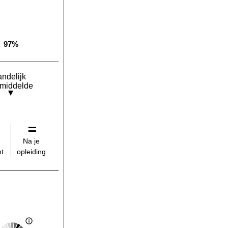
97%
Landelijk gemiddelde:
andelijk
middelde
Na je
opleiding
t
Score: 4 van 5