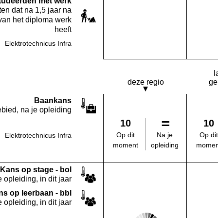
studeerden met werk
en dat na 1,5 jaar na
van het diploma werk
heeft
Elektrotechnicus Infra
Deze opleiding:
Geen waarde bekend
l
deze regio
ge
Baankans
bied, na je opleiding
10
10
Na je
Op dit
Op dit
Elektrotechnicus Infra
opleiding
moment
momen
Kans op stage - bol
 opleiding, in dit jaar
s op leerbaan - bbl
 opleiding, in dit jaar
Score: 4 van 5