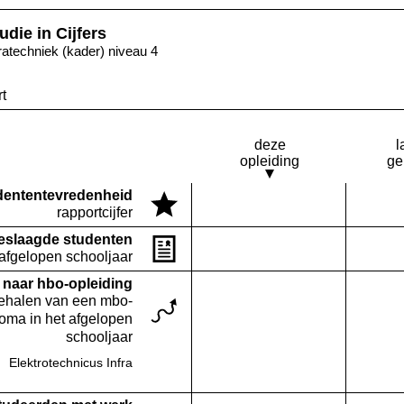
udie in Cijfers
fratechniek (kader) niveau 4
t
deze
l
opleiding
ge
denten­tevredenheid
Deze opleiding:
rapportcijfer
Geen waarde bekend
eslaagde studenten
Deze opleiding:
Geen waarde bekend
 afgelopen schooljaar
naar hbo-opleiding
behalen van een mbo-
loma in het afgelopen
schooljaar
Elektrotechnicus Infra
Deze opleiding:
Geen waarde bekend