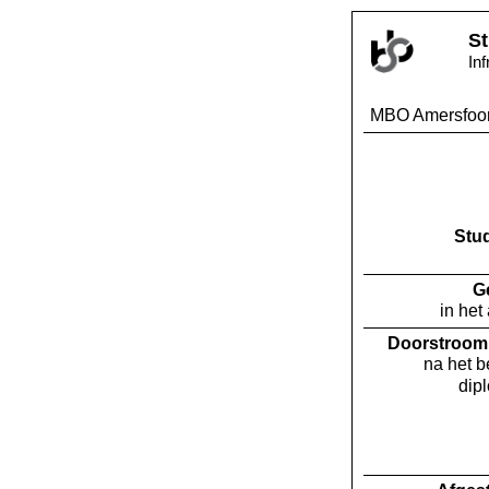
St
In
MBO Amersfoor
Stu
G
in het
Doorstroom 
na het 
dip